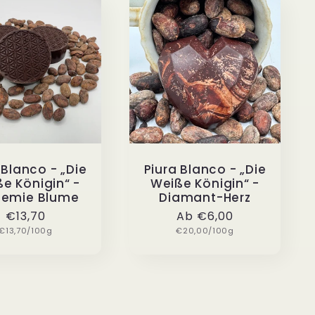
e
g
o
r
 Blanco - „Die
Piura Blanco - „Die
e Königin“ -
Weiße Königin“ -
i
hemie Blume
Diamant-Herz
Normaler
€13,70
Normaler
Ab €6,00
e
Grundpreis
Grundpreis
€13,70/100g
Preis
€20,00/100g
Preis
: