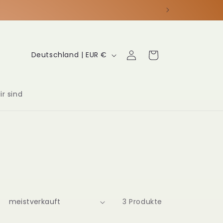
L
Einloggen
Warenkorb
Deutschland | EUR €
a
n
ir sind
d
/
R
e
g
i
3 Produkte