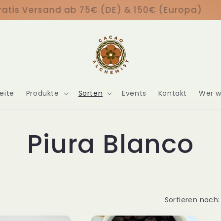
Gratis Versand ab 75€ (DE) & 150€ (Europa)
eite
Produkte
Sorten
Events
Kontakt
Wer w
K
Piura Blanco
a
t
Sortieren nach: