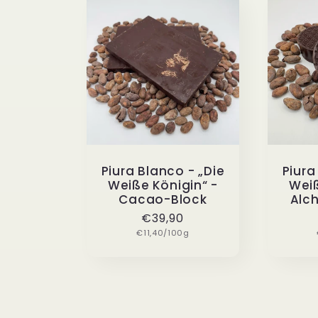
Piura Blanco - „Die
Piura
Weiße Königin“ -
Weiß
Cacao-Block
Alc
Normaler
€39,90
Grundpreis
€11,40/100g
Preis